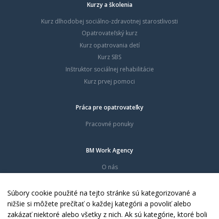
Kurzy a školenia
Kurz dlhodobej sociálno-zdravotnej starostlivosti
Opatrovateľský kurz
Kurz opatrovania detí
Kurz SBS
Inštruktor sociálnej rehabilitácie
Kurz prvej pomoci
Práca pre opatrovateľky
Pracovné ponuky
BM Work Agency
O nás
Časté otázky
Dokumenty
Súbory cookie použité na tejto stránke sú kategorizované a
Kontakty
nižšie si môžete prečítať o každej kategórii a povoliť alebo
zakázať niektoré alebo všetky z nich. Ak sú kategórie, ktoré boli