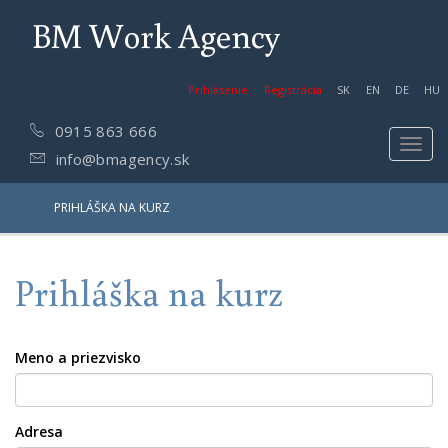
BM Work Agency
Prihlásenie
Registrácia
SK
EN
DE
HU
0915 863 666
Toggl
info@bmagency.sk
navig
PRIHLÁŠKA NA KURZ
Prihláška na kurz
Meno a priezvisko
Adresa