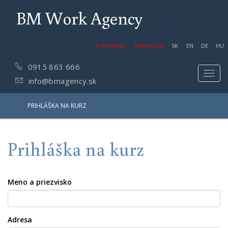
BM Work Agency
Prihlásenie
Registrácia
SK
EN
DE
HU
0915 863 666
Toggl
info@bmagency.sk
navig
PRIHLÁŠKA NA KURZ
Prihláška na kurz
Meno a priezvisko
Adresa