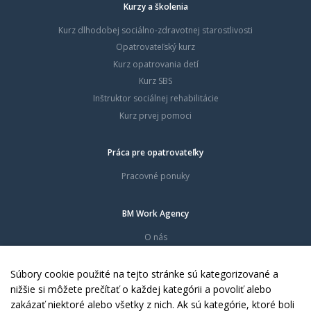
Kurzy a školenia
Kurz dlhodobej sociálno-zdravotnej starostlivosti
Opatrovateľský kurz
Kurz opatrovania detí
Kurz SBS
Inštruktor sociálnej rehabilitácie
Kurz prvej pomoci
Práca pre opatrovateľky
Pracovné ponuky
BM Work Agency
O nás
Časté otázky
Dokumenty
Súbory cookie použité na tejto stránke sú kategorizované a
Kontakty
nižšie si môžete prečítať o každej kategórii a povoliť alebo
zakázať niektoré alebo všetky z nich. Ak sú kategórie, ktoré boli