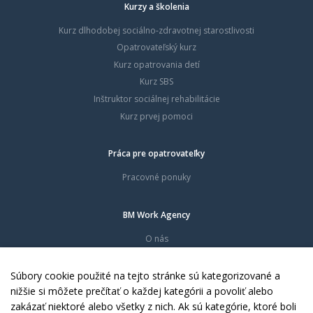
Kurzy a školenia
Kurz dlhodobej sociálno-zdravotnej starostlivosti
Opatrovateľský kurz
Kurz opatrovania detí
Kurz SBS
Inštruktor sociálnej rehabilitácie
Kurz prvej pomoci
Práca pre opatrovateľky
Pracovné ponuky
BM Work Agency
O nás
Časté otázky
Dokumenty
Súbory cookie použité na tejto stránke sú kategorizované a
Kontakty
nižšie si môžete prečítať o každej kategórii a povoliť alebo
zakázať niektoré alebo všetky z nich. Ak sú kategórie, ktoré boli