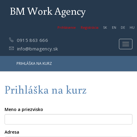
BM Work Agency
Prihlásenie
Registrácia
SK
EN
DE
HU
0915 863 666
Toggl
info@bmagency.sk
navig
PRIHLÁŠKA NA KURZ
Prihláška na kurz
Meno a priezvisko
Adresa