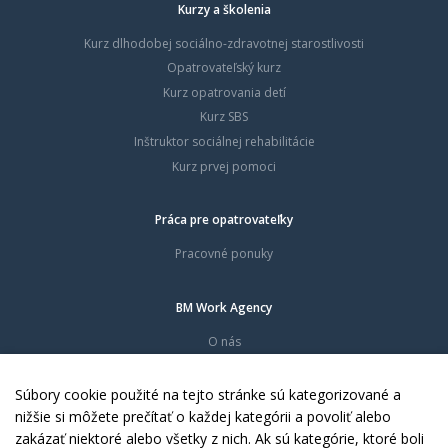
Kurzy a školenia
Kurz dlhodobej sociálno-zdravotnej starostlivosti
Opatrovateľský kurz
Kurz opatrovania detí
Kurz SBS
Inštruktor sociálnej rehabilitácie
Kurz prvej pomoci
Práca pre opatrovateľky
Pracovné ponuky
BM Work Agency
O nás
Časté otázky
Dokumenty
Súbory cookie použité na tejto stránke sú kategorizované a
Kontakty
nižšie si môžete prečítať o každej kategórii a povoliť alebo
zakázať niektoré alebo všetky z nich. Ak sú kategórie, ktoré boli