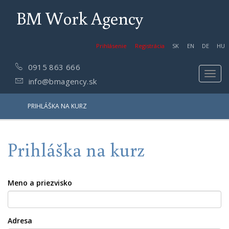
BM Work Agency
Prihlásenie
Registrácia
SK
EN
DE
HU
0915 863 666
Toggl
info@bmagency.sk
navig
PRIHLÁŠKA NA KURZ
Prihláška na kurz
Meno a priezvisko
Adresa