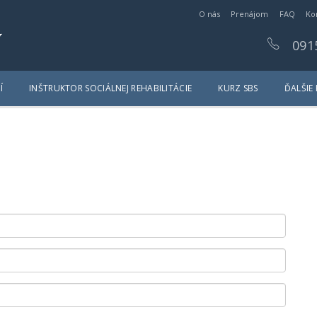
O nás
Prenájom
FAQ
Ko
y
091
Í
INŠTRUKTOR SOCIÁLNEJ REHABILITÁCIE
KURZ SBS
ĎALŠIE