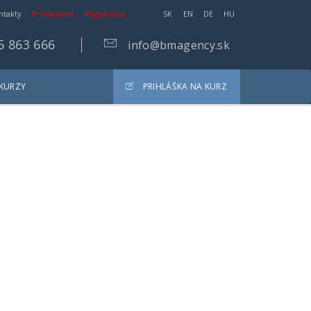
ntakty
Prihlásenie
Registrácia
SK
EN
DE
HU
5 863 666
info@bmagency.sk
 KURZY
PRIHLÁŠKA NA KURZ