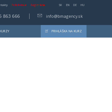
ntakty
Prihlásenie
Registrácia
SK
EN
DE
HU
5 863 666
info@bmagency.sk
 KURZY
PRIHLÁŠKA NA KURZ