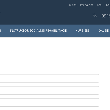
O nás
Prenájom
FAQ
Ko
y
091
Í
INŠTRUKTOR SOCIÁLNEJ REHABILITÁCIE
KURZ SBS
ĎALŠIE