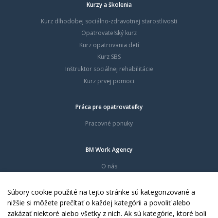
Kurzy a školenia
Kurz dlhodobej sociálno-zdravotnej starostlivosti
Opatrovateľský kurz
Kurz opatrovania detí
Kurz SBS
Inštruktor sociálnej rehabilitácie
Kurz prvej pomoci
Práca pre opatrovateľky
Pracovné ponuky
BM Work Agency
O nás
Časté otázky
Dokumenty
Súbory cookie použité na tejto stránke sú kategorizované a
Kontakty
nižšie si môžete prečítať o každej kategórii a povoliť alebo
zakázať niektoré alebo všetky z nich. Ak sú kategórie, ktoré boli