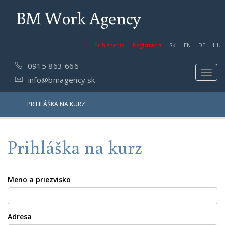
BM Work Agency
Prihlásenie
Registrácia
SK
EN
DE
HU
0915 863 666
Toggl
info@bmagency.sk
navig
PRIHLÁŠKA NA KURZ
Prihláška na kurz
Meno a priezvisko
Adresa