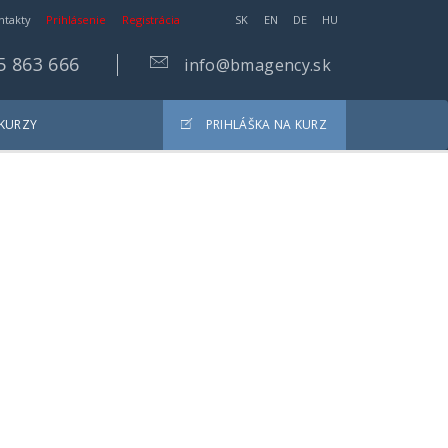
ntakty
Prihlásenie
Registrácia
SK
EN
DE
HU
5 863 666
info@bmagency.sk
 KURZY
PRIHLÁŠKA NA KURZ