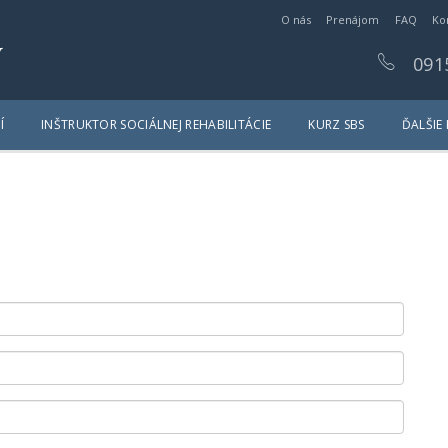
O nás
Prenájom
FAQ
Ko
y
091
Í
INŠTRUKTOR SOCIÁLNEJ REHABILITÁCIE
KURZ SBS
ĎALŠIE