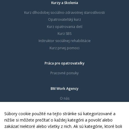
Kurzy a školenia
Kurz dlhodobej sociálno-zdravotnej starostlivosti
Opatrovateľský kurz
Kurz opatrovania detí
Kurz SBS
Inštruktor sociálnej rehabilitácie
Kurz prvej pomoci
Práca pre opatrovateľky
Pracovné ponuky
BM Work Agency
O nás
Časté otázky
Dokumenty
Súbory cookie použité na tejto stránke sú kategorizované a
Kontakty
nižšie si môžete prečítať o každej kategórii a povoliť alebo
zakázať niektoré alebo všetky z nich. Ak sú kategórie, ktoré boli