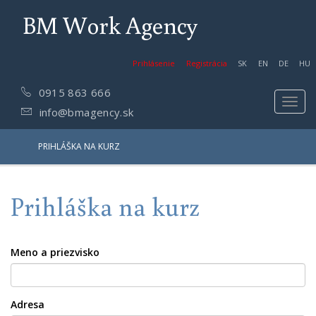
BM Work Agency
Prihlásenie
Registrácia
SK
EN
DE
HU
0915 863 666
Toggl
info@bmagency.sk
navig
PRIHLÁŠKA NA KURZ
Prihláška na kurz
Meno a priezvisko
Adresa