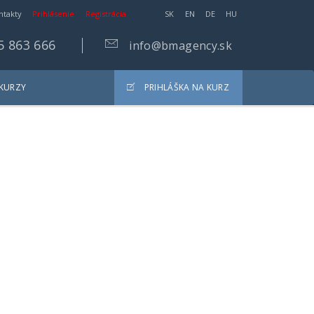
ntakty
Prihlásenie
Registrácia
SK
EN
DE
HU
5 863 666
info@bmagency.sk
 KURZY
PRIHLÁŠKA NA KURZ