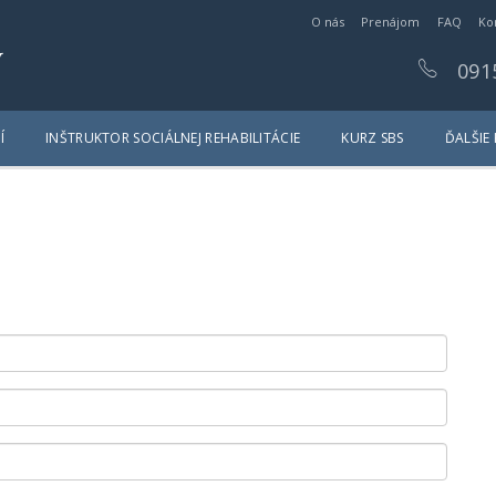
O nás
Prenájom
FAQ
Ko
y
091
Í
INŠTRUKTOR SOCIÁLNEJ REHABILITÁCIE
KURZ SBS
ĎALŠIE