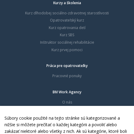
Kurzy a školenia
Kurz dlhodobej sociálno-zdravotnej starostlivosti
Opatrovateľský kurz
Kurz opatrovania detí
Kurz SBS
Inštruktor sociálnej rehabilitácie
Kurz prvej pomoci
Práca pre opatrovateľky
Pracovné ponuky
BM Work Agency
O nás
Časté otázky
Dokumenty
Súbory cookie použité na tejto stránke sú kategorizované a
Kontakty
nižšie si môžete prečítať o každej kategórii a povoliť alebo
zakázať niektoré alebo všetky z nich. Ak sú kategórie, ktoré boli