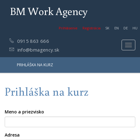
BM Work Agency
Prihlásenie
Registrácia
SK
EN
DE
HU
0915 863 666
Toggl
info@bmagency.sk
navig
PRIHLÁŠKA NA KURZ
Prihláška na kurz
Meno a priezvisko
Adresa