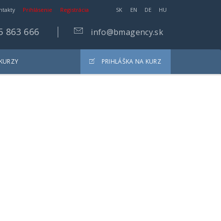
ntakty
Prihlásenie
Registrácia
SK
EN
DE
HU
5 863 666
info@bmagency.sk
 KURZY
PRIHLÁŠKA NA KURZ