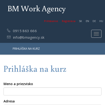
BM Work Agency
Prihlásenie
Registrácia
SK
EN
DE
HU
0915 863 666
Toggl
info@bmagency.sk
navig
PRIHLÁŠKA NA KURZ
Prihláška na kurz
Meno a priezvisko
Adresa