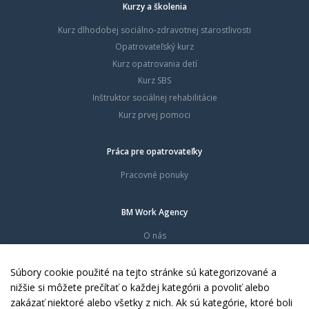
Kurzy a školenia
Kurz dlhodobej sociálno-zdravotnej starostlivosti
Opatrovateľský kurz
Kurz opatrovania detí
Kurz SBS
Inštruktor sociálnej rehabilitácie
Kurz prvej pomoci
Práca pre opatrovateľky
Pracovné ponuky
BM Work Agency
O nás
Časté otázky
Dokumenty
Súbory cookie použité na tejto stránke sú kategorizované a
Kontakty
nižšie si môžete prečítať o každej kategórii a povoliť alebo
zakázať niektoré alebo všetky z nich. Ak sú kategórie, ktoré boli